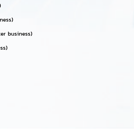
)
iness)
nter business)
ss)