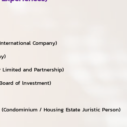
(International Company)
ny)
ny Limited and Partnership)
: Board of lnvestment)
รร (Condominium / Housing Estate Juristic Person)