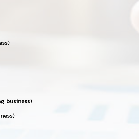
ess)
ng business)
iness)